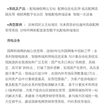
●
系统及产品 ：
配电物联网云主站 配网信息化应用 低压配网高
级应用 物联网数字化台区 智能配电终端设备 智能一次设备
●
典型案例 ：
吉林四区云主站项目 马来西亚砂拉越州高级配网
管理系统 沙特环网柜配套新型数字化配电终端项目
用电业务
国网和南网的核心供货商，连续8年位列国网集中招标三甲；全
系列智能电能表，智能终端和用电信息采集 与计量自动化系统实
现能源的全面感知和广泛互联；国产化关口表以“高精度、高稳
定、高可靠”的特点， 打破了国外垄断，实现国产化替代。高压直
接计量产品：现场运行超10年，在国内外市场应用数量超2万台，
在同类产品中计量精度最高、应用范围最广。为客户提供电能计
量及配套产品的全系列智慧检测解决方案。 基于计量技术和用采
2.0架构经验，为客户提供台区精细化管理、源网荷储协同等一站
式解决方案。承建南 方电网营销管理系统。参与南方区域统一电
力交易平台。建设国家电网营销管理系统、PMS系统等项目。