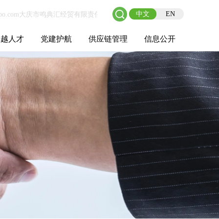
中文
EN
卓越人才
党建护航
供应链管理
信息公开
士后工作站
人才理念
职业成长
校园招聘
社会招聘
招聘动态
党建在线
教育实践
供应链介绍
供应链合作
基本信息
管理架构
人事薪酬
经营成果
重大事项