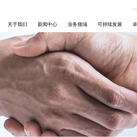
关于我们
新闻中心
业务领域
可持续发展
集团介绍
全球布局
发展历程
资源资质
联系我们
yabo.com大庆市
媒体聚焦
智能电网
智慧能源
智慧城市
招标信息
ESG报告
博
鸣典汇经贸有限
责任公司新闻