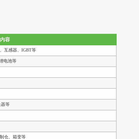
内容
互感器、IGBT等
锂电池等
长器等
制仓、箱变等