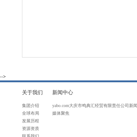
-->
关于我们
新闻中心
集团介绍
yabo.com大庆市鸣典汇经贸有限责任公司新
全球布局
媒体聚焦
发展历程
资源资质
联系我们