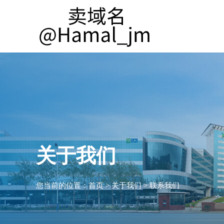
关于我们
您当前的位置：
首页
>
关于我们
>
联系我们