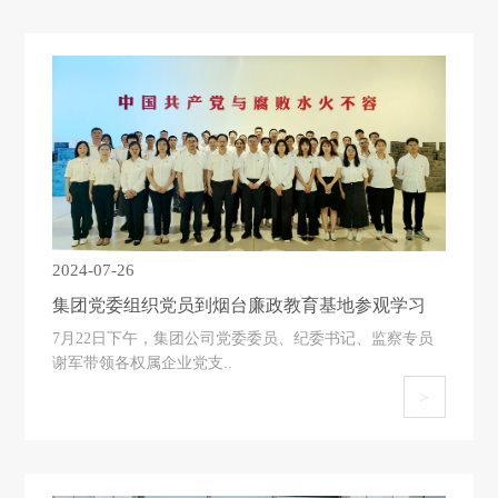
2024-07-26
集团党委组织党员到烟台廉政教育基地参观学习
7月22日下午，集团公司党委委员、纪委书记、监察专员
谢军带领各权属企业党支..
>