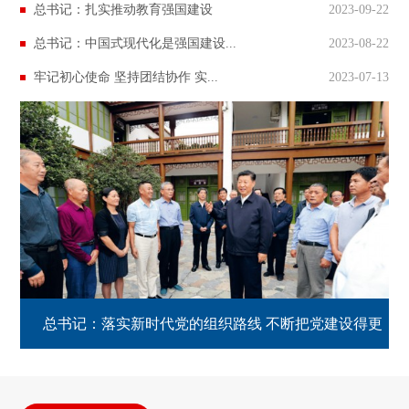
总书记：扎实推动教育强国建设
2023-09-22
总书记：中国式现代化是强国建设...
2023-08-22
牢记初心使命 坚持团结协作 实...
2023-07-13
总书记：落实新时代党的组织路线 不断把党建设得更
加坚强有力