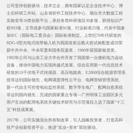
公司坚持创新驱动，技术立企，拥有国家认定企业技术中心、博
士后科研工作站、山东省软件工程技术中心、烟台市大数据工程
实验室等18类创新平台，承担各类科研项目30多项，获得知识产
权993项，主导或参与国家标准91项、行业标准25项，代表中国参
加IEC（国际电工委员会）国际标准制定。上世纪70年代研发的
RDG-8型光电式纸带输入机为我国发射运载火箭试验配套成功荣
获中共中央、中央军委和国务院嘉奖，1980年获国家银质奖。
1982年公司与山东工业大学合作开发了我国第一台微机电力远动
设备，推动中国电力实现跨越式发展。综合应用新一代信息技术
研发的10千伏电子式传感器、高压电能表、E2800综合能源管理系
统等达到国际领先，电网调度弹性云平台、电网营销管理系统、
新一代自主可控变电站监控系统、数字孪生电厂、配网自愈系统
等达到国内领先，完成的国家重点专项—广州明珠工业园区多元
用户互动的配用电系统关键技术研究与示范项目入选了国家“十三
五”科技成果展。
2017年，公司实施混合所有制改革，引入战略投资者，打造高科
技产业创新投资平台，推进“实业+资本”双轮驱动。